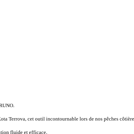
FURUNO.
ta Terrova, cet outil incontournable lors de nos pêches côtièr
ion fluide et efficace.