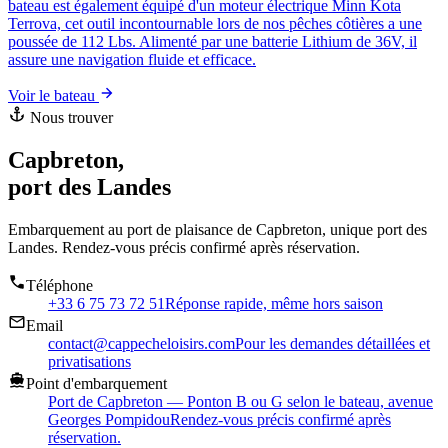
bateau est également équipé d'un moteur électrique Minn Kota
Terrova, cet outil incontournable lors de nos pêches côtières a une
poussée de 112 Lbs. Alimenté par une batterie Lithium de 36V, il
assure une navigation fluide et efficace.
Voir le bateau
Nous trouver
Capbreton,
port des Landes
Embarquement au port de plaisance de Capbreton, unique port des
Landes. Rendez-vous précis confirmé après réservation.
Téléphone
+33 6 75 73 72 51
Réponse rapide, même hors saison
Email
contact@cappecheloisirs.com
Pour les demandes détaillées et
privatisations
Point d'embarquement
Port de Capbreton — Ponton B ou G selon le bateau, avenue
Georges Pompidou
Rendez-vous précis confirmé après
réservation.