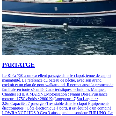
PARTATGE
Le Rhéa 750 a un excellent passage dans le clapot, tenue de cap, et
maniabilité. La référence du bateau de pêche, avec son grand
cockpit et un plan de pont walkaround. Il permet aussi la promenade
familiale en toute sécurité. Caractéristiques techniques Marque :
Chantier RHEA MARINEMotorisation : Nanni DieselPuissance
moteur : 175CvPoids : 2800 KgLongueur : 7,5m Largeur :
2,8mCapacité : 7 passagersTrès stable dans le clapot Équipements
électroniques : Côté électronique à bord, il est équipé d'un combiné
LOWRANCE HDS 9 Gen 3 ainsi que d'un sondeur FURUNO. Le