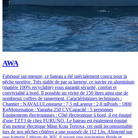
AWA
Fabriqué sur-mesure, ce bateau a été spécialement conçu pour la
pêche sportive. Très stable de par sa largeur, ce navire en aluminium
(matière 100% recyclable) vous garantit sécurité, confort et
convivialité à bord. Il possède un vivier de 150 litres ainsi que de
nombreux coffres de rangement. Caractéristiques techniques :
Chantier : NAVALULongueur : 7,5 mLargeur : 2,8 mPoids : 1800
KgMotorisation : Yamaha 250 CVCapacité : 5 personnes
Équipements électroniques : Côté électronique à bord, il est équipé
d'une TZT3 de chez FURUNO. Le bateau est également équipé
d'un moteur électrique Minn Kota Terrova, cet outil incontournable
lors de nos pêches côtières a une poussée de 112 Lbs. Alimenté par
une batterie Lithium de 36V, il assure une navigation fluide et