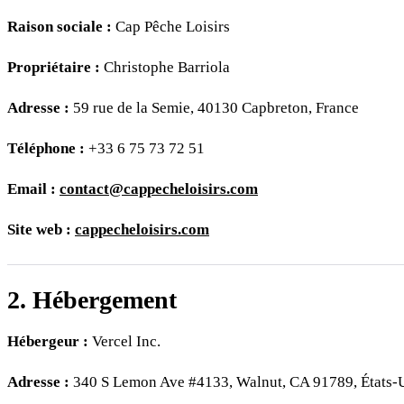
Raison sociale :
Cap Pêche Loisirs
Propriétaire :
Christophe Barriola
Adresse :
59 rue de la Semie, 40130 Capbreton, France
Téléphone :
+33 6 75 73 72 51
Email :
contact@cappecheloisirs.com
Site web :
cappecheloisirs.com
2. Hébergement
Hébergeur :
Vercel Inc.
Adresse :
340 S Lemon Ave #4133, Walnut, CA 91789, États-